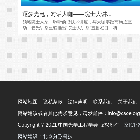
逐梦光电，对话大咖——院士大讲...
领略院士风采，聆听前沿技术讲座，与大咖零距离沟通互
动！云光讲堂重磅推出“院士大讲堂”直播栏目，将...
网站地图
|
隐私条款
|
法律声明
|
联系我们
|
关于我们
网站建议或者其他需求意见，请发邮件：info@csoe.org.
Copyright © 2021 中国光学工程学会 版权所有
京ICP
网站建设
：
北京分形科技