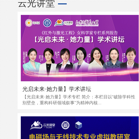
云光讲堂
光启未来·她力量】学术讲坛
【光启未来·她力量】学术专栏 简介：本栏目以“破除学科性
别壁垒，重构科研领域叙事”为精神内核...